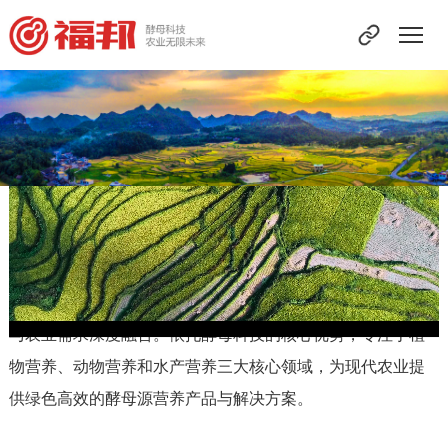
Loaded
:
Unmute
17.84%
福邦简介
福邦作为安琪酵母旗下的专业农业品牌，致力于将酵母科技
与农业需求深度融合。依托酵母科技的核心优势，专注于植
物营养、动物营养和水产营养三大核心领域，为现代农业提
供绿色高效的酵母源营养产品与解决方案。